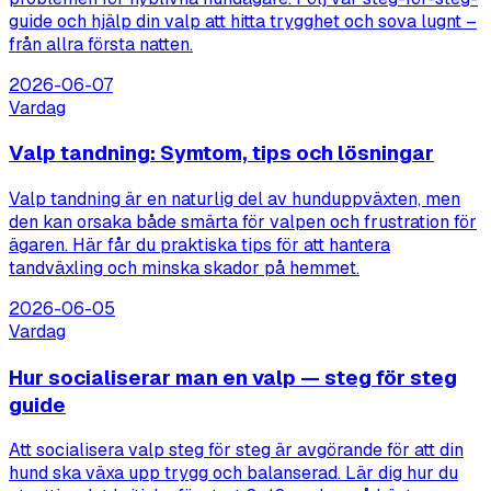
guide och hjälp din valp att hitta trygghet och sova lugnt –
från allra första natten.
2026-06-07
Vardag
Valp tandning: Symtom, tips och lösningar
Valp tandning är en naturlig del av hunduppväxten, men
den kan orsaka både smärta för valpen och frustration för
ägaren. Här får du praktiska tips för att hantera
tandväxling och minska skador på hemmet.
2026-06-05
Vardag
Hur socialiserar man en valp — steg för steg
guide
Att socialisera valp steg för steg är avgörande för att din
hund ska växa upp trygg och balanserad. Lär dig hur du