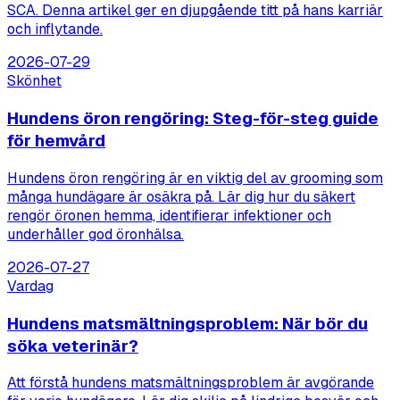
SCA. Denna artikel ger en djupgående titt på hans karriär
och inflytande.
2026-07-29
Skönhet
Hundens öron rengöring: Steg-för-steg guide
för hemvård
Hundens öron rengöring är en viktig del av grooming som
många hundägare är osäkra på. Lär dig hur du säkert
rengör öronen hemma, identifierar infektioner och
underhåller god öronhälsa.
2026-07-27
Vardag
Hundens matsmältningsproblem: När bör du
söka veterinär?
Att förstå hundens matsmältningsproblem är avgörande