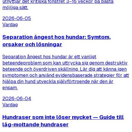
utnyttjar det kritiska fönstret 3–16 veckor på bästa
möjliga sätt.
2026-06-05
Vardag
Separation ångest hos hundar: Symtom,
orsaker och lösningar
Separation ångest hos hundar är ett vanligt
beteendeproblem som kan uttrycka sig genom destruktiv
beteende och överdriven skällning. Lär dig att känna igen
symptomen och använd evidensbaserade strategier för att
hjälpa din hund utveckla självförtroende när den är
ensam.
2026-06-04
Vardag
Hundraser som inte löser mycket — Guide till
låg-moltande hundraser