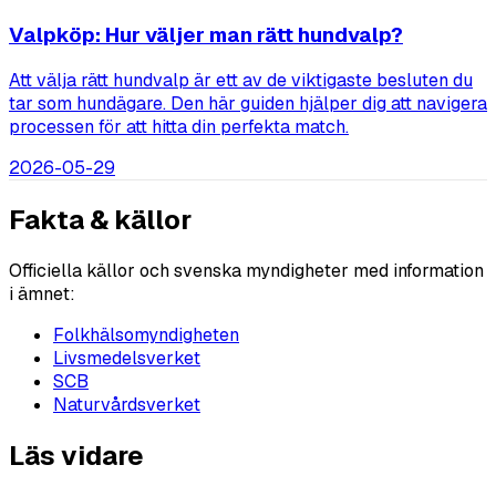
Valpköp: Hur väljer man rätt hundvalp?
Att välja rätt hundvalp är ett av de viktigaste besluten du
tar som hundägare. Den här guiden hjälper dig att navigera
processen för att hitta din perfekta match.
2026-05-29
Fakta & källor
Officiella källor och svenska myndigheter med information
i ämnet:
Folkhälsomyndigheten
Livsmedelsverket
SCB
Naturvårdsverket
Läs vidare