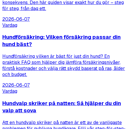
konsekvens. Den här guiden visar exakt hur du gör – steg
för steg, från dag ett.
2026-06-07
Vardag
Hundförsäkring: Vilken försäkring passar din
hund bäst?
Hundförsäkring vilken är bäst för just din hund? En
praktisk FAQ som hjälper dig jämföra försäkringsnivåer,
förstå kostnader och välja rätt skydd baserat på ras, ålder
och budget.
2026-06-07
Vardag
Hundvalp skriker på natten: Så hjälper du din
valp att sova
Att en hundvalp skriker på natten är ett av de vanligaste
problemen för nyblivna hundägare. Följ vår steg-för-steg-