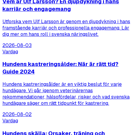
Vem är Ulf Larsson? En djupdykning i hans
karriär och engagemang
Utforska vem Ulf Larsson är genom en djupdykning i hans
framstående karriär och professionella engagemang. Lär
dig mer om hans roll i svenska näringslivet.
2026-08-03
Vardag
Hundens kastreringsålder: När är rätt tid?
Guide 2024
Hundens kastreringsålder är en viktig beslut för varje
hundägare. Vi går igenom veterinärernas
rekommendationer, hälsofördelar, risker och vad svenska
hundägare säger om rätt tidpunkt för kastrering.
2026-08-02
Vardag
Hundens skälla: Orsaker, träning och