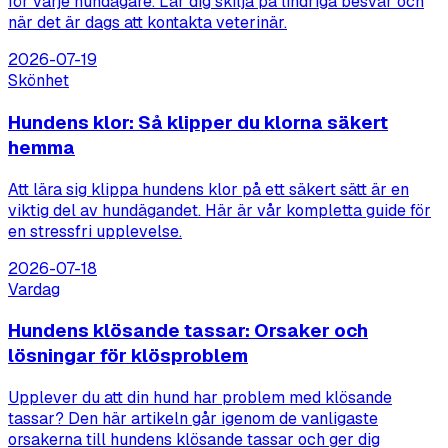
för varje hundägare. Lär dig skilja på lindriga besvär och
när det är dags att kontakta veterinär.
2026-07-19
Skönhet
Hundens klor: Så klipper du klorna säkert
hemma
Att lära sig klippa hundens klor på ett säkert sätt är en
viktig del av hundägandet. Här är vår kompletta guide för
en stressfri upplevelse.
2026-07-18
Vardag
Hundens klösande tassar: Orsaker och
lösningar för klösproblem
Upplever du att din hund har problem med klösande
tassar? Den här artikeln går igenom de vanligaste
orsakerna till hundens klösande tassar och ger dig