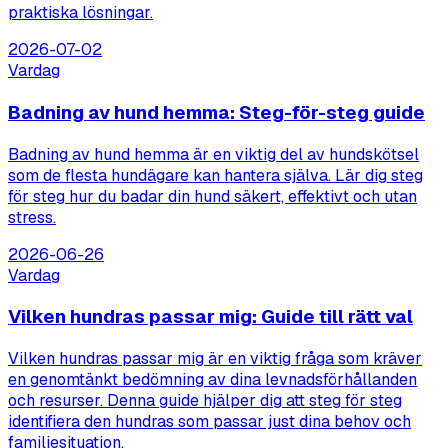
praktiska lösningar.
2026-07-02
Vardag
Badning av hund hemma: Steg-för-steg guide
Badning av hund hemma är en viktig del av hundskötsel
som de flesta hundägare kan hantera själva. Lär dig steg
för steg hur du badar din hund säkert, effektivt och utan
stress.
2026-06-26
Vardag
Vilken hundras passar mig: Guide till rätt val
Vilken hundras passar mig är en viktig fråga som kräver
en genomtänkt bedömning av dina levnadsförhållanden
och resurser. Denna guide hjälper dig att steg för steg
identifiera den hundras som passar just dina behov och
familjesituation.