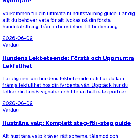
Nybörjare
Välkommen till din ultimata hundutställning guide! Lär dig
allt du behöver veta för att lyckas på din första
hundutställning, från förberedelser till bedömning.
2026-06-09
Vardag
Hundens Lekbeteende: Förstå och Uppmuntra
Lekfullhet
Lär dig mer om hundens lekbeteende och hur du kan
främja lekfullhet hos din fyrbenta vän. Upptäck hur du
tolkar din hunds signaler och blir en bättre lekpartner.
2026-06-09
Vardag
Husträna valp: Komplett steg-för-steg guide
Att husträna valp kräver rätt schema, tålamod och